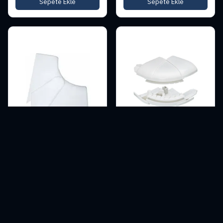
Sepete Ekle
Sepete Ekle
Legrand 010603 Dlp
Legrand 010621 Dlp
65Mm Yükseklik için
35Mm Yükseklik için
Değişken İç Köşe 85° –
Değişken Dış Köşe
95°
386,00
₺
393,00
₺
Sepete Ekle
Sepete Ekle