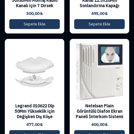
50X85Mm Montaj Kablo
Kanal 12.5X20Mm
Kanalı için T Dirsek
Sonlandırma Kapağı
500,00
₺
495,00
₺
Sepete Ekle
Sepete Ekle
Legrand 010622 Dlp
Netelsan Plain
50Mm Yükseklik için
Görüntülü Diafon Ekran
Değişken Dış Köşe
Paneli İnterkom Sistemi
477,00
₺
400,00
₺