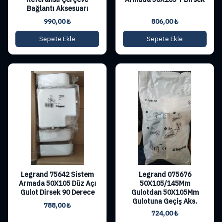
Bağlantı Aksesuarı
990,00
₺
806,00
₺
Sepete Ekle
Sepete Ekle
Legrand 75642 Sistem
Legrand 075676
Armada 50X105 Düz Açı
50X105/145Mm
Gulot Dirsek 90 Derece
Gulotdan 50X105Mm
Gulotuna Geçiş Aks.
788,00
₺
724,00
₺