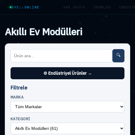
">
SYS::ONLINE
ANA SAYFA
ÜRÜNLER
ENDÜST
Akıllı Ev Modülleri
🔍
⚙ Endüstriyel Ürünler →
Filtrele
MARKA
KATEGORI