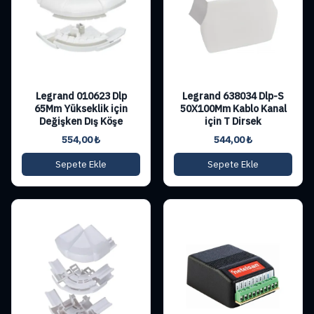
Legrand 010623 Dlp
Legrand 638034 Dlp-S
65Mm Yükseklik için
50X100Mm Kablo Kanal
Değişken Dış Köşe
için T Dirsek
554,00
₺
544,00
₺
Sepete Ekle
Sepete Ekle