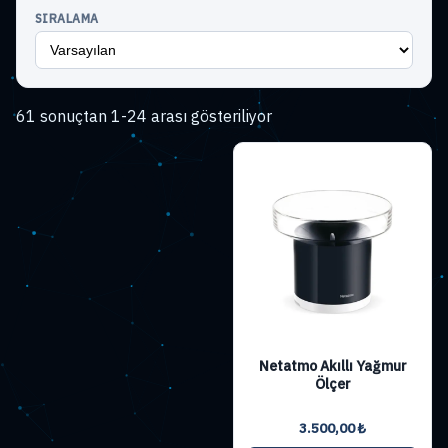
SIRALAMA
Fiyata
61 sonuçtan 1-24 arası gösteriliyor
göre
sıralandı:
yüksekten
düşüğe
Netatmo Akıllı Yağmur
Ölçer
3.500,00
₺