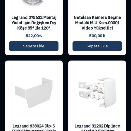
Legrand 075632 Montaj
Netelsan Kamera Seçme
Gulot için Değişken Dış
Modülü M.U.Ksm.00001
Köşe 85° İla 120°
Video Yükseltici
522,00
₺
500,00
₺
Sepete Ekle
Sepete Ekle
Legrand 638024 Dlp-S
Legrand 31202 Dlp İnce