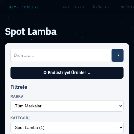
">
SYS::ONLINE
ANA SAYFA
ÜRÜNLER
ENDÜST
Spot Lamba
🔍
⚙ Endüstriyel Ürünler →
Filtrele
MARKA
KATEGORI