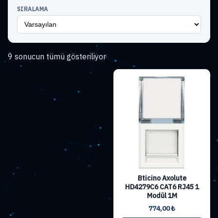
SIRALAMA
Fiyata
9 sonucun tümü gösteriliyor
göre
sıralandı:
yüksekten
düşüğe
Bticino Axolute
HD4279C6 CAT6 RJ45 1
Modül 1M
774,00
₺