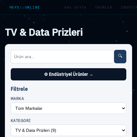
">
SYS::ONLINE
ANA SAYFA
ÜRÜNLER
ENDÜST
TV & Data Prizleri
🔍
⚙ Endüstriyel Ürünler →
Filtrele
MARKA
KATEGORI