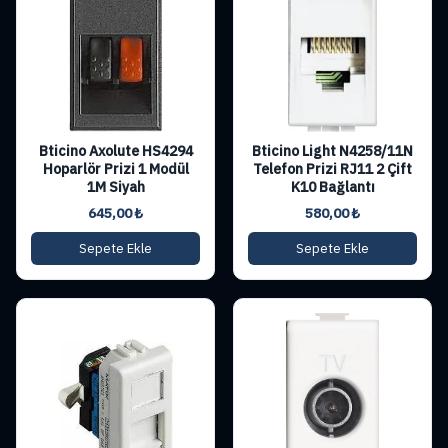
Bticino Axolute HS4294
Bticino Light N4258/11N
Hoparlör Prizi 1 Modül
Telefon Prizi RJ11 2 Çift
1M Siyah
K10 Bağlantı
645,00
₺
580,00
₺
Sepete Ekle
Sepete Ekle