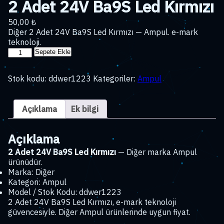
2 Adet 24V Ba9S Led Kırmızı
50,00
₺
Diğer 2 Adet 24V Ba9S Led Kırmızı — Ampul. e-mark
teknoloji.
2
Sepete Ekle
Adet
24V
Stok kodu:
ddwer1223
Kategoriler:
Ampul
Ba9S
Led
Kırmızı
Açıklama
Ek bilgi
adet
Açıklama
2 Adet 24V Ba9S Led Kırmızı
— Diğer marka Ampul
ürünüdür.
Marka: Diğer
Kategori: Ampul
Model / Stok Kodu: ddwer1223
2 Adet 24V Ba9S Led Kırmızı, e-mark teknoloji
güvencesiyle. Diğer Ampul ürünlerinde uygun fiyat.