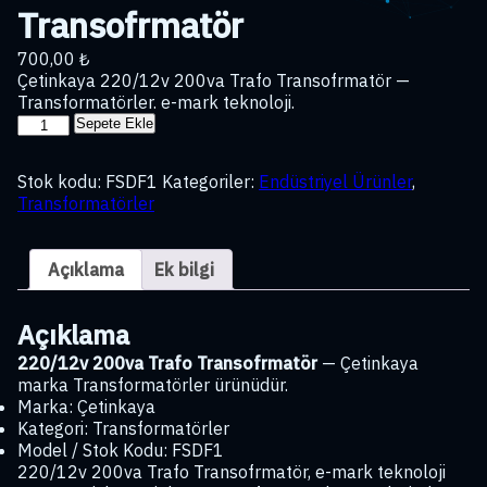
Transofrmatör
700,00
₺
Çetinkaya 220/12v 200va Trafo Transofrmatör —
Transformatörler. e-mark teknoloji.
220/12v
Sepete Ekle
200va
Trafo
Stok kodu:
FSDF1
Kategoriler:
Endüstriyel Ürünler
,
Transofrmatör
Transformatörler
adet
Açıklama
Ek bilgi
Açıklama
220/12v 200va Trafo Transofrmatör
— Çetinkaya
marka Transformatörler ürünüdür.
Marka: Çetinkaya
Kategori: Transformatörler
Model / Stok Kodu: FSDF1
220/12v 200va Trafo Transofrmatör, e-mark teknoloji