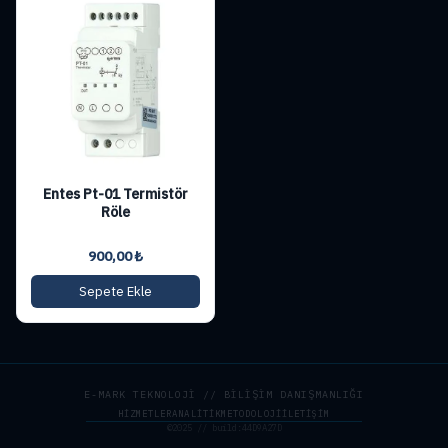
Entes Pt-01 Termistör
Röle
900,00
₺
Sepete Ekle
E-MARK TEKNOLOJİ // BİLİŞİM DANIŞMANLIĞI
HIZMETLER
ANALITIK
METODOLOJI
İLETIŞIM
©2025 // build:44D9A27D