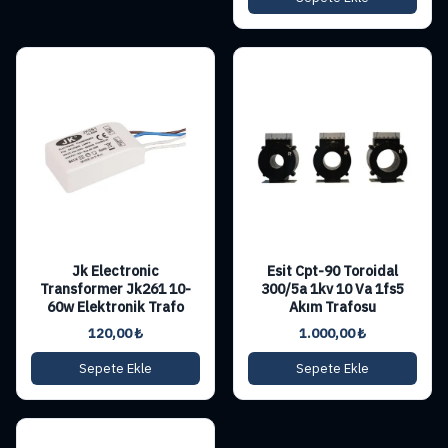
Jk Electronic
Esit Cpt-90 Toroidal
Transformer Jk261 10-
300/5a 1kv 10 Va 1fs5
60w Elektronik Trafo
Akım Trafosu
120,00
₺
1.000,00
₺
Sepete Ekle
Sepete Ekle