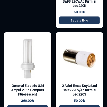
Ba9S 220V/Ac Kırmızı
Led220K
50,00
₺
Sepete Ekle
General Electric G24
2 Adet Emas Duylu Led
Ampul 2 Pin Compact
Ba9S 220V/Ac Kırmızı
Fluorescent
Led220S
260,00
₺
50,00
₺