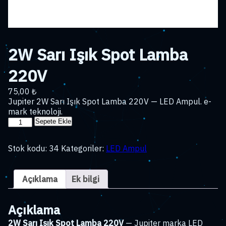
2W Sarı Işık Spot Lamba
220V
75,00
₺
Jupiter 2W Sarı Işık Spot Lamba 220V — LED Ampul. e-
mark teknoloji.
2W
Sepete Ekle
Sarı
Işık
Stok kodu:
34
Kategoriler:
LED Ampul
Spot
Lamba
220V
Açıklama
Ek bilgi
adet
Açıklama
2W Sarı Işık Spot Lamba 220V
— Jupiter marka LED