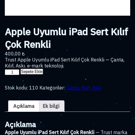
Apple Uyumlu iPad Sert Kılıf
Çok Renkli
400,00
₺
Trust Apple Uyumlu iPad Sert Kılıf Çok Renkli — Çanta,
Kılıf, Askı. e-mark teknoloji.
Apple
Sepete Ekle
Uyumlu
iPad
Stok kodu:
110
Kategoriler:
Çanta, Kılıf, Askı
Sert
Kılıf
Çok
Açıklama
Ek bilgi
Renkli
adet
Açıklama
Apple Uyumlu iPad Sert Kılıf Çok Renkli
— Trust marka