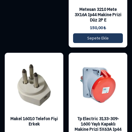
Metesan 3210 Mete
3X16A Ip44 Makine Prizi
Düz 2P E
150,00
₺
Sepete Ekle
Makel 16010 Telefon Fişi
Tp Electric 3133-309-
Erkek
1600 Yaylı Kapaklı
Makine Prizi 5X63A Ip44