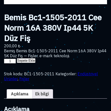
Bemis Bc1-1505-2011 Cee
Norm 16A 380V Ip44 5K
Düz Fiş
200,00
₺
Bemiş Bemis Bc1-1505-2011 Cee Norm 16A 380V Ip44
5K Düz Fiş — Fişler. e-mark teknoloji.
Bemis
Sepete Ekle
Bc1-
1505-
Stok kodu:
BC1-1505-2011
Kategoriler:
Endüstriyel
2011
Ürünler
,
Fişler
Cee
Norm
16A
Açıklama
Ek bilgi
380V
Ip44
5K
Açıklama
Düz