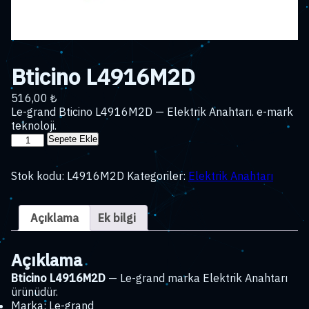
Bticino L4916M2D
516,00
₺
Le-grand Bticino L4916M2D — Elektrik Anahtarı. e-mark
teknoloji.
Bticino
Sepete Ekle
L4916M2D
adet
Stok kodu:
L4916M2D
Kategoriler:
Elektrik Anahtarı
Açıklama
Ek bilgi
Açıklama
Bticino L4916M2D
— Le-grand marka Elektrik Anahtarı
ürünüdür.
Marka: Le-grand