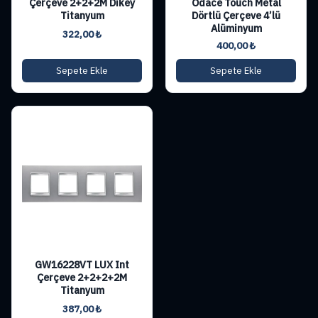
Çerçeve 2+2+2M Dikey
Odace Touch Metal
Titanyum
Dörtlü Çerçeve 4’lü
Alüminyum
322,00
₺
400,00
₺
Sepete Ekle
Sepete Ekle
GW16228VT LUX Int
Çerçeve 2+2+2+2M
Titanyum
387,00
₺