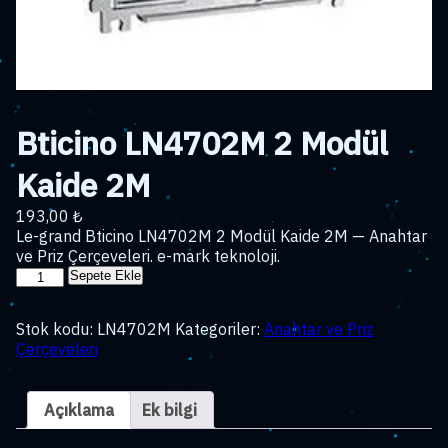
Bticino LN4702M 2 Modül
Kaide 2M
193,00
₺
Le-grand Bticino LN4702M 2 Modül Kaide 2M — Anahtar
ve Priz Çerçeveleri. e-mark teknoloji.
Bticino
Sepete Ekle
LN4702M
2
Stok kodu:
LN4702M
Kategoriler:
Anahtar ve Priz
Modül
Çerçeveleri
Kaide
2M
adet
Açıklama
Ek bilgi