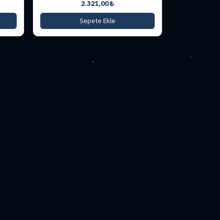
2.321,00
₺
Sepete Ekle