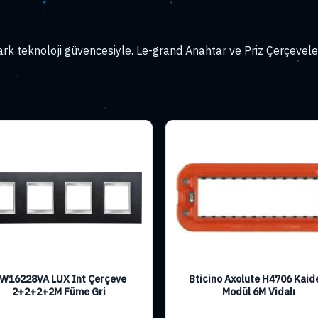
k teknoloji güvencesiyle. Le-grand Anahtar ve Priz Çerçeveleri
W16228VA LUX Int Çerçeve
Bticino Axolute H4706 Kaid
2+2+2+2M Füme Gri
Modül 6M Vidalı