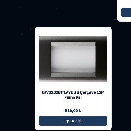
GW32008 PLAYBUS Çerçeve 12M
Füme Gri
516,00
₺
Sepete Ekle