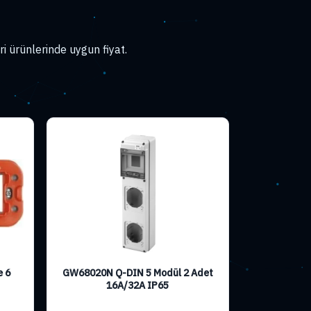
 ürünlerinde uygun fiyat.
e 6
GW68020N Q-DIN 5 Modül 2 Adet
16A/32A IP65