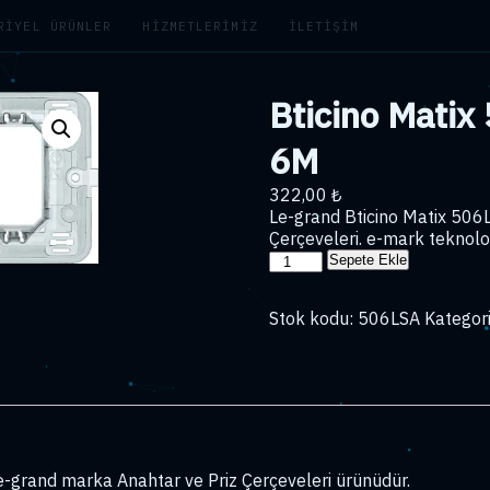
RIYEL ÜRÜNLER
HIZMETLERIMIZ
İLETIŞIM
Bticino Matix
6M
322,00
₺
Le-grand Bticino Matix 506
Çerçeveleri. e-mark teknoloj
Bticino
Sepete Ekle
Matix
506LSA
Stok kodu:
506LSA
Kategori
Kaide
6
Modül
6M
adet
-grand marka Anahtar ve Priz Çerçeveleri ürünüdür.