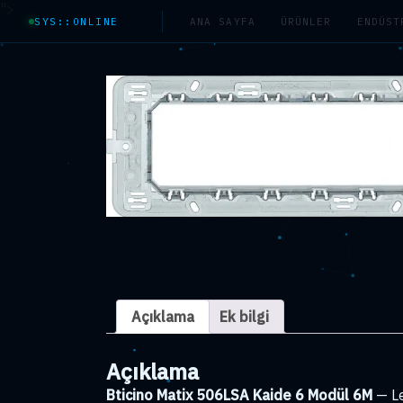
">
SYS::ONLINE
ANA SAYFA
ÜRÜNLER
ENDÜST
Açıklama
Ek bilgi
Açıklama
Bticino Matix 506LSA Kaide 6 Modül 6M
— Le