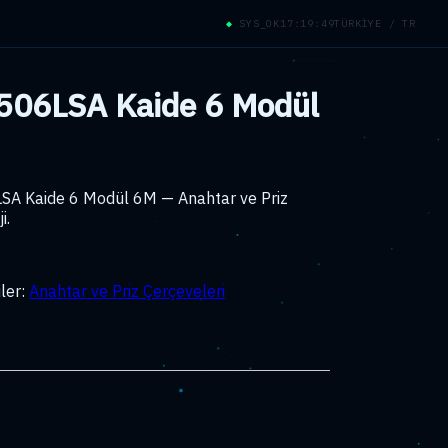
◆
SYS_OK
17:19:50
TÜRKİYE / TR
 506LSA Kaide 6 Modül
LSA Kaide 6 Modül 6M — Anahtar ve Priz
i.
ler:
Anahtar ve Priz Çerçeveleri