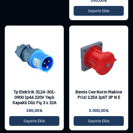
350,00
₺
Sepete Ekle
Tp Elektrik 3124-301-
Bemis Cee Norm Makine
0900 Ip44 220V Yaylı
Prizi 125A Ip67 3P N E
Kapaklı Düz Fiş 3 x 32A
180,00
₺
3.000,00
₺
Sepete Ekle
Sepete Ekle