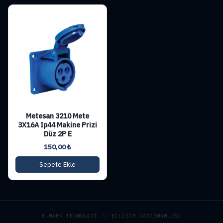
Metesan 3210 Mete
3X16A Ip44 Makine Prizi
Düz 2P E
150,00
₺
Sepete Ekle
E-MARK TEKNOLOJİ // BİLİŞİM DANIŞMANLIĞI