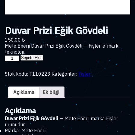
Duvar Prizi Eğik Gövdeli
150,00
₺
Mete Enerji Duvar Prizi Eğik Gövdeli — Fişler. e-mark
teknoloji.
Duvar
Sepete Ekle
Prizi
Eğik
Stok kodu:
T110223
Kategoriler:
Fişler
Gövdeli
adet
Açıklama
Ek bilgi
Açıklama
Duvar Prizi Eğik Gövdeli
— Mete Enerji marka Fişler
ürünüdür.
Marka: Mete Enerji