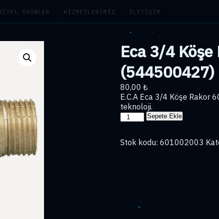
RIYEL ÜRÜNLER
HIZMETLERIMIZ
İLETIŞIM
Eca 3/4 Köşe
(544500427)
80,00
₺
E.C.A Eca 3/4 Köşe Rakor
teknoloji.
Eca
Sepete Ekle
3/4
Köşe
Stok kodu:
601002003
Kat
Rakor
601002003
(544500427)
adet