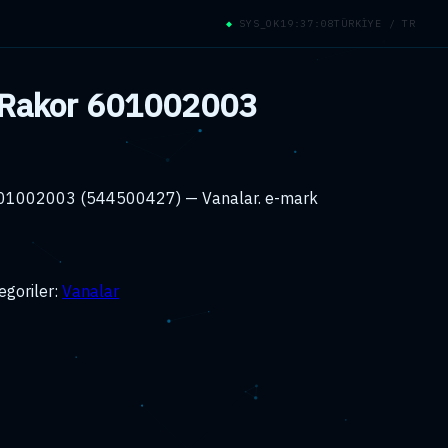
◆
SYS_OK
19:37:08
TÜRKİYE / TR
 Rakor 601002003
 601002003 (544500427) — Vanalar. e-mark
egoriler:
Vanalar