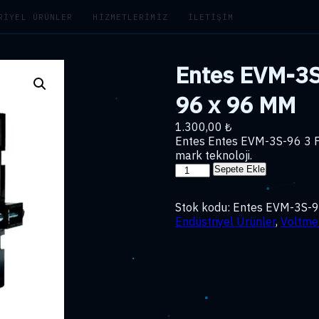
RIYEL ÜRÜNLER
HIZMETLERIMIZ
İLETIŞIM
Entes EVM-3S-
96 x 96 MM
1.300,00
₺
Entes Entes EVM-3S-96 3 F
mark teknoloji.
Entes
Sepete Ekle
EVM-
3S-
Stok kodu:
Entes EVM-3S-9
96
Endüstriyel Ürünler
,
Voltme
3
Fazlı
Voltmetre
96
x
96
MM