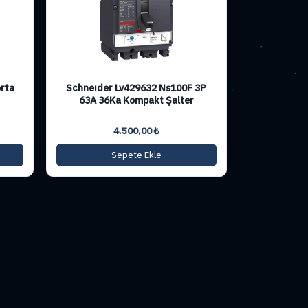
rta
Schneıder Lv429632 Ns100F 3P
63A 36Ka Kompakt Şalter
4.500,00
₺
Sepete Ekle