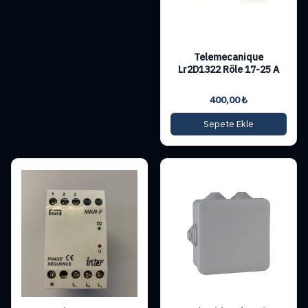
Telemecanique
Lr2D1322 Röle 17-25 A
400,00
₺
Sepete Ekle