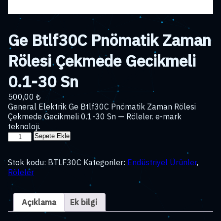
Ge Btlf30C Pnömatik Zaman
Rölesi Çekmede Gecikmeli
0.1-30 Sn
500,00
₺
General Elektrik Ge Btlf30C Pnömatik Zaman Rölesi
Çekmede Gecikmeli 0.1-30 Sn — Röleler. e-mark
teknoloji.
Ge
Sepete Ekle
Btlf30C
Pnömatik
Stok kodu:
BTLF30C
Kategoriler:
Endüstriyel Ürünler
,
Zaman
Röleler
Rölesi
Çekmede
Gecikmeli
Açıklama
Ek bilgi
0.1-
30