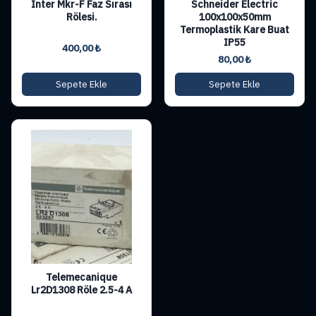
Inter Mkr-F Faz Sırası
Schneider Electric
Rölesi.
100x100x50mm
Termoplastik Kare Buat
IP55
400,00
₺
80,00
₺
Sepete Ekle
Sepete Ekle
Telemecanique
Lr2D1308 Röle 2.5-4 A