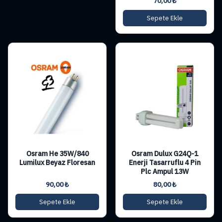
70,00
₺
Sepete Ekle
Osram He 35W/840
Osram Dulux G24Q-1
Lumilux Beyaz Floresan
Enerji Tasarruflu 4 Pin
Plc Ampul 13W
90,00
₺
80,00
₺
Sepete Ekle
Sepete Ekle