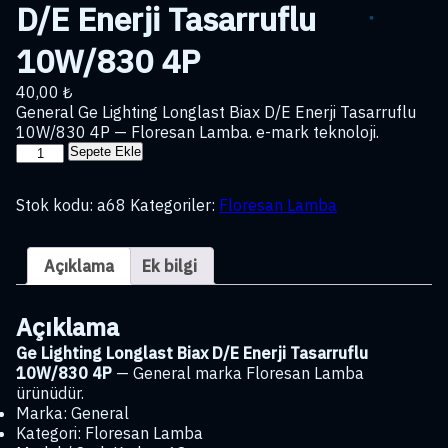
D/E Enerji Tasarruflu
10W/830 4P
40,00
₺
General Ge Lighting Longlast Biax D/E Enerji Tasarruflu
10W/830 4P — Floresan Lamba. e-mark teknoloji.
Ge
Sepete Ekle
Lighting
Longlast
Stok kodu:
a68
Kategoriler:
Floresan Lamba
Biax
D/E
Enerji
Açıklama
Ek bilgi
Tasarruflu
10W/830
4P
Açıklama
adet
Ge Lighting Longlast Biax D/E Enerji Tasarruflu
10W/830 4P
— General marka Floresan Lamba
ürünüdür.
Marka: General
Kategori: Floresan Lamba