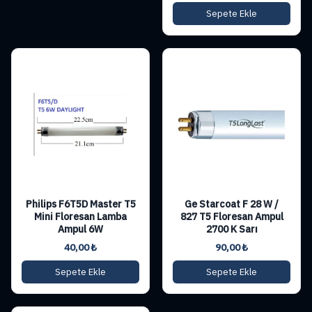
Sepete Ekle
Philips F6T5D Master T5
Ge Starcoat F 28 W /
Mini Floresan Lamba
827 T5 Floresan Ampul
Ampul 6W
2700 K Sarı
40,00
₺
90,00
₺
Sepete Ekle
Sepete Ekle