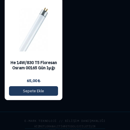
He 14W/830 T5 Floresan
Osram 00165 Gün Işığı
65,00
₺
Sepete Ekle
E-MARK TEKNOLOJİ // BİLİŞİM DANIŞMANLIĞI
HIZMETLER
ANALITIK
METODOLOJI
İLETIŞIM