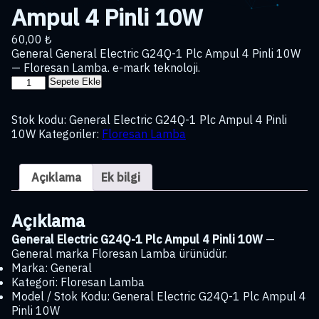
Ampul 4 Pinli 10W
60,00
₺
General General Electric G24Q-1 Plc Ampul 4 Pinli 10W
— Floresan Lamba. e-mark teknoloji.
General
Sepete Ekle
Electric
G24Q-
Stok kodu:
General Electric G24Q-1 Plc Ampul 4 Pinli
1
10W
Kategoriler:
Floresan Lamba
Plc
Ampul
4
Açıklama
Ek bilgi
Pinli
10W
adet
Açıklama
General Electric G24Q-1 Plc Ampul 4 Pinli 10W
—
General marka Floresan Lamba ürünüdür.
Marka: General
Kategori: Floresan Lamba
Model / Stok Kodu: General Electric G24Q-1 Plc Ampul 4
Pinli 10W