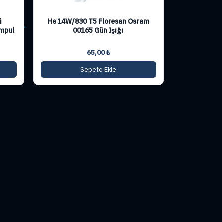
i
He 14W/830 T5 Floresan Osram
mpul
00165 Gün Işığı
65,00
₺
Sepete Ekle