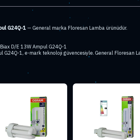
mpul G24Q-1
— General marka Floresan Lamba ürünüdür.
st Biax D/E 13W Ampul G24Q-1
l G24Q-1, e-mark teknoloji güvencesiyle. General Floresan La