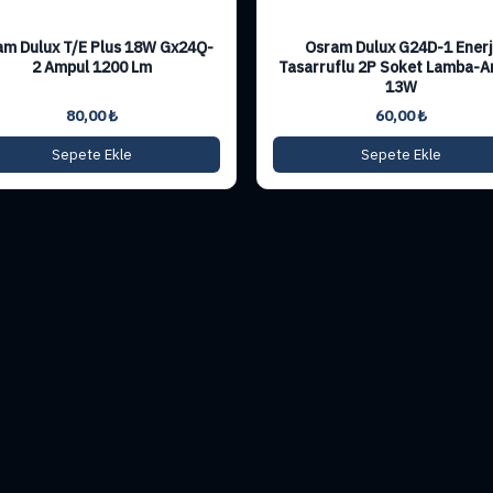
am Dulux T/E Plus 18W Gx24Q-
Osram Dulux G24D-1 Enerj
2 Ampul 1200 Lm
Tasarruflu 2P Soket Lamba-A
13W
80,00
₺
60,00
₺
Sepete Ekle
Sepete Ekle