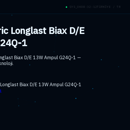
◆
SYS_OK
08:32:12
TÜRKİYE / TR
ric Longlast Biax D/E
G24Q-1
Longlast Biax D/E 13W Ampul G24Q-1 —
noloji.
c Longlast Biax D/E 13W Ampul G24Q-1
a