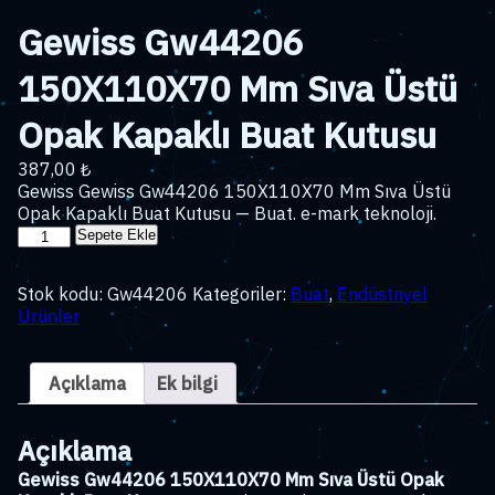
Gewiss Gw44206
150X110X70 Mm Sıva Üstü
Opak Kapaklı Buat Kutusu
387,00
₺
Gewiss Gewiss Gw44206 150X110X70 Mm Sıva Üstü
Opak Kapaklı Buat Kutusu — Buat. e-mark teknoloji.
Gewiss
Sepete Ekle
Gw44206
150X110X70
Stok kodu:
Gw44206
Kategoriler:
Buat
,
Endüstriyel
Mm
Ürünler
Sıva
Üstü
Opak
Açıklama
Ek bilgi
Kapaklı
Buat
Kutusu
Açıklama
adet
Gewiss Gw44206 150X110X70 Mm Sıva Üstü Opak