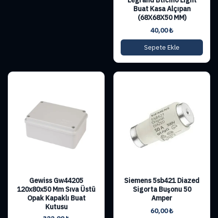
Buat Kasa Alçıpan
(68X68X50 MM)
40,00
₺
Sepete Ekle
Gewiss Gw44205
Siemens 5sb421 Diazed
120x80x50 Mm Sıva Üstü
Sigorta Buşonu 50
Opak Kapaklı Buat
Amper
Kutusu
60,00
₺