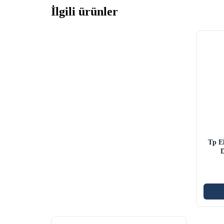
İlgili ürünler
Tp El
D