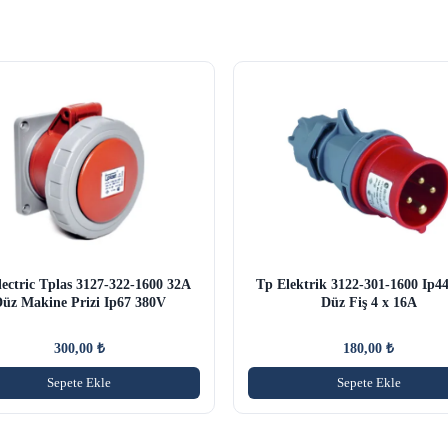
ectric Tplas 3127-322-1600 32A
Tp Elektrik 3122-301-1600 Ip44
üz Makine Prizi Ip67 380V
Düz Fiş 4 x 16A
300,00
₺
180,00
₺
Sepete Ekle
Sepete Ekle