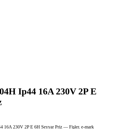
04H Ip44 16A 230V 2P E
z
 16A 230V 2P E 6H Seyyar Priz — Fişler. e-mark