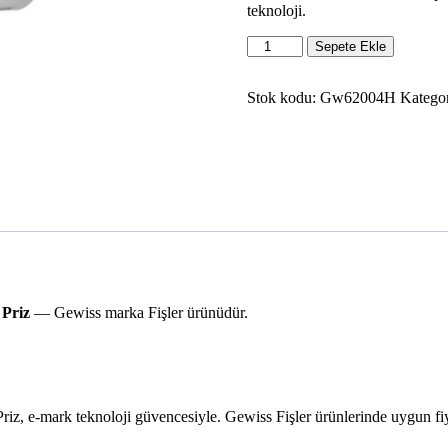
teknoloji.
Gewiss
Sepete Ekle
Gw62004H
Ip44
16A
Stok kodu:
Gw62004H
Kategor
230V
2P
E
6H
Seyyar
Priz
adet
Priz
— Gewiss marka Fişler ürünüdür.
e-mark teknoloji güvencesiyle. Gewiss Fişler ürünlerinde uygun fiy