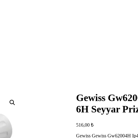
Gewiss Gw620
6H Seyyar Pri
516,00
₺
Gewiss Gewiss Gw62004H Ip44