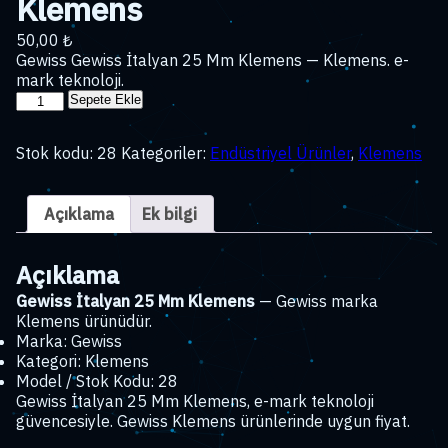
Klemens
50,00
₺
Gewiss Gewiss İtalyan 25 Mm Klemens — Klemens. e-
mark teknoloji.
Gewiss
Sepete Ekle
İtalyan
25
Stok kodu:
28
Kategoriler:
Endüstriyel Ürünler
,
Klemens
Mm
Klemens
adet
Açıklama
Ek bilgi
Açıklama
Gewiss İtalyan 25 Mm Klemens
— Gewiss marka
Klemens ürünüdür.
Marka: Gewiss
Kategori: Klemens
Model / Stok Kodu: 28
Gewiss İtalyan 25 Mm Klemens, e-mark teknoloji
güvencesiyle. Gewiss Klemens ürünlerinde uygun fiyat.