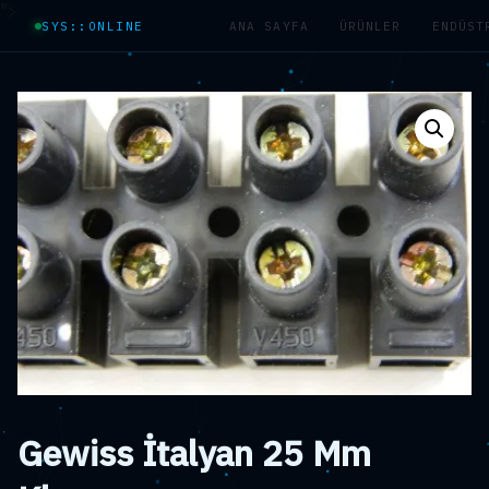
">
SYS::ONLINE
ANA SAYFA
ÜRÜNLER
ENDÜST
Gewiss İtalyan 25 Mm