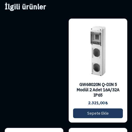
İlgili ürünler
GW68020N Q-DIN 5
Modül 2 Adet 16A/32A
IP65
2.321,00
₺
Sepete Ekle