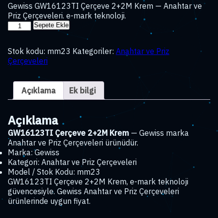
Gewiss GW16123TI Çerçeve 2+2M Krem — Anahtar ve
Priz Çerçeveleri. e-mark teknoloji.
GW16123TI
Sepete Ekle
Çerçeve
2+2M
Stok kodu:
mm23
Kategoriler:
Anahtar ve Priz
Krem
Çerçeveleri
adet
Açıklama
Ek bilgi
Açıklama
GW16123TI Çerçeve 2+2M Krem
— Gewiss marka
Anahtar ve Priz Çerçeveleri ürünüdür.
Marka: Gewiss
Kategori: Anahtar ve Priz Çerçeveleri
Model / Stok Kodu: mm23
GW16123TI Çerçeve 2+2M Krem, e-mark teknoloji
güvencesiyle. Gewiss Anahtar ve Priz Çerçeveleri
ürünlerinde uygun fiyat.