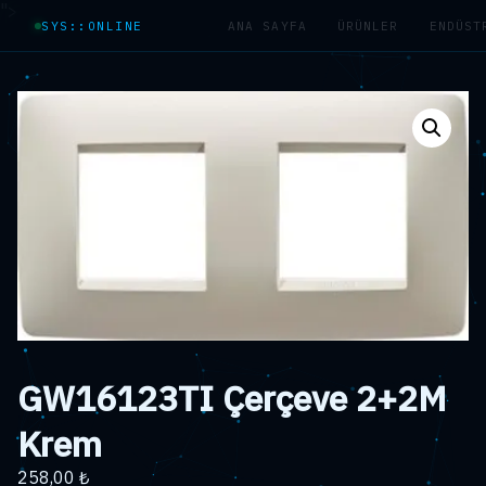
">
SYS::ONLINE
ANA SAYFA
ÜRÜNLER
ENDÜST
GW16123TI Çerçeve 2+2M
Krem
258,00
₺