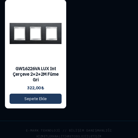
GW16226VA LUX Int
Çerçeve 2+2+2M Füme
Gri
322,00
₺
Sepete Ekle
E-MARK TEKNOLOJİ // BİLİŞİM DANIŞMANLIĞI
HIZMETLER
ANALITIK
METODOLOJI
İLETIŞIM