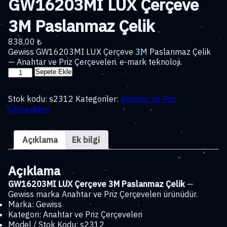
GW16203MI LUX Çerçeve
3M Paslanmaz Çelik
838,00
₺
Gewiss GW16203MI LUX Çerçeve 3M Paslanmaz Çelik
— Anahtar ve Priz Çerçeveleri. e-mark teknoloji.
GW16203MI
Sepete Ekle
LUX
Çerçeve
Stok kodu:
s2312
Kategoriler:
Anahtar ve Priz
3M
Çerçeveleri
Paslanmaz
Çelik
adet
Açıklama
Ek bilgi
Açıklama
GW16203MI LUX Çerçeve 3M Paslanmaz Çelik
—
Gewiss marka Anahtar ve Priz Çerçeveleri ürünüdür.
Marka: Gewiss
Kategori: Anahtar ve Priz Çerçeveleri
Model / Stok Kodu: s2312