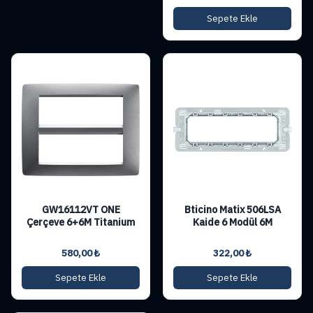
Sepete Ekle
GW16112VT ONE
Bticino Matix 506LSA
Çerçeve 6+6M Titanium
Kaide 6 Modül 6M
580,00
₺
322,00
₺
Sepete Ekle
Sepete Ekle