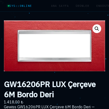
">
SYS::ONLINE
ANA SAYFA
ÜRÜNLER
ENDÜST
GW16206PR LUX Çerçeve
6M Bordo Deri
1.418,00
₺
Gewiss GW16206PR LUX Çerçeve 6M Bordo Deri —