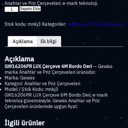
Anahtar ve Priz Çerçeveleri. e-mark teknoloji.
GW16206PR
Sepete Ekle
LUX
Çerçeve
Stok kodu:
mnkj3
Kategoriler:
Anahtar ve Priz Çerçeveleri
6M
Bordo
Deri
Açıklama
Ek bilgi
adet
Açıklama
GW16206PR LUX Çerçeve 6M Bordo Deri
— Gewiss
marka Anahtar ve Priz Çerçeveleri ürünüdür.
Marka: Gewiss
Kategori: Anahtar ve Priz Çerçeveleri
Model / Stok Kodu: mnkj3
GW16206PR LUX Çerçeve 6M Bordo Deri, e-mark
teknoloji güvencesiyle. Gewiss Anahtar ve Priz
Çerçeveleri ürünlerinde uygun fiyat.
İlgili ürünler