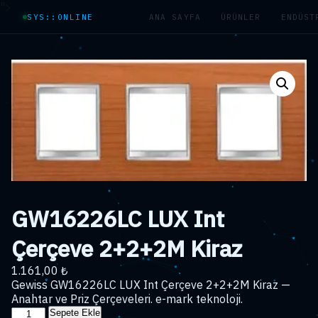
">
SYS::ONLINE
ANA SAYFA
ÜRÜNLER
ENDÜST
GW16226LC LUX Int
Çerçeve 2+2+2M Kiraz
1.161,00
₺
Gewiss GW16226LC LUX Int Çerçeve 2+2+2M Kiraz —
Anahtar ve Priz Çerçeveleri. e-mark teknoloji.
GW16226LC
Sepete Ekle