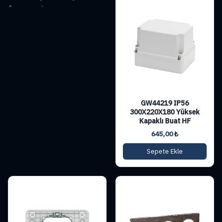
GW44219 IP56
300X220X180 Yüksek
Kapaklı Buat HF
645,00
₺
Sepete Ekle