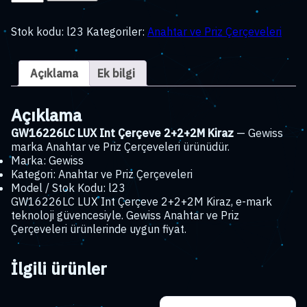
LUX
Int
Stok kodu:
l23
Kategoriler:
Anahtar ve Priz Çerçeveleri
Çerçeve
2+2+2M
Kiraz
Açıklama
Ek bilgi
adet
Açıklama
GW16226LC LUX Int Çerçeve 2+2+2M Kiraz
— Gewiss
marka Anahtar ve Priz Çerçeveleri ürünüdür.
Marka: Gewiss
Kategori: Anahtar ve Priz Çerçeveleri
Model / Stok Kodu: l23
GW16226LC LUX Int Çerçeve 2+2+2M Kiraz, e-mark
teknoloji güvencesiyle. Gewiss Anahtar ve Priz
Çerçeveleri ürünlerinde uygun fiyat.
İlgili ürünler