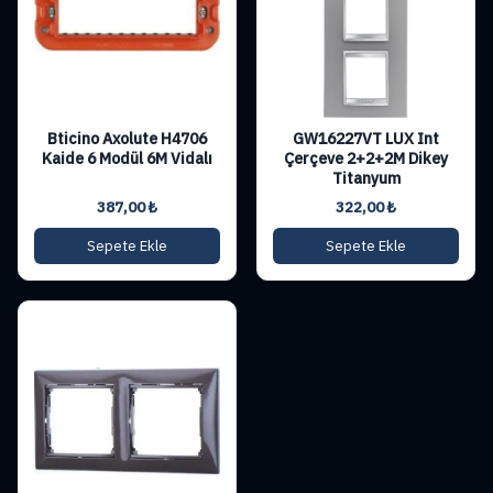
Bticino Axolute H4706
GW16227VT LUX Int
Kaide 6 Modül 6M Vidalı
Çerçeve 2+2+2M Dikey
Titanyum
387,00
₺
322,00
₺
Sepete Ekle
Sepete Ekle