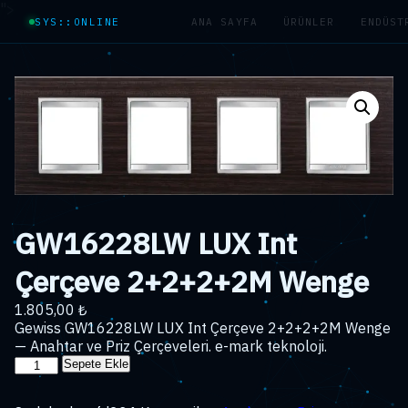
">
SYS::ONLINE
ANA SAYFA
ÜRÜNLER
ENDÜST
GW16228LW LUX Int
Çerçeve 2+2+2+2M Wenge
1.805,00
₺
Gewiss GW16228LW LUX Int Çerçeve 2+2+2+2M Wenge
— Anahtar ve Priz Çerçeveleri. e-mark teknoloji.
GW16228LW
Sepete Ekle
LUX
Int