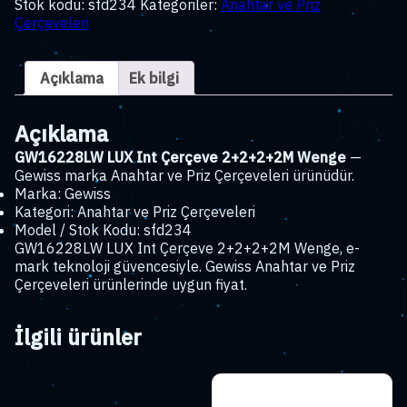
Stok kodu:
sfd234
Kategoriler:
Anahtar ve Priz
Çerçeve
Çerçeveleri
2+2+2+2M
Wenge
adet
Açıklama
Ek bilgi
Açıklama
GW16228LW LUX Int Çerçeve 2+2+2+2M Wenge
—
Gewiss marka Anahtar ve Priz Çerçeveleri ürünüdür.
Marka: Gewiss
Kategori: Anahtar ve Priz Çerçeveleri
Model / Stok Kodu: sfd234
GW16228LW LUX Int Çerçeve 2+2+2+2M Wenge, e-
mark teknoloji güvencesiyle. Gewiss Anahtar ve Priz
Çerçeveleri ürünlerinde uygun fiyat.
İlgili ürünler