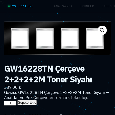
">
SYS::ONLINE
ANA SAYFA
ÜRÜNLER
ENDÜST
GW16228TN Çerçeve
2+2+2+2M Toner Siyahı
387,00
₺
Gewiss GW16228TN Çerçeve 2+2+2+2M Toner Siyahı —
Anahtar ve Priz Çerçeveleri. e-mark teknoloji.
GW16228TN
Sepete Ekle
Çerçeve
2+2+2+2M