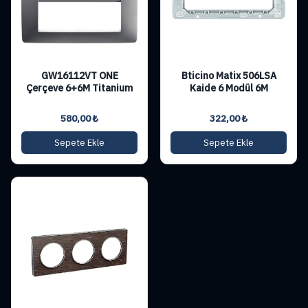
GW16112VT ONE
Bticino Matix 506LSA
Çerçeve 6+6M Titanium
Kaide 6 Modül 6M
580,00
₺
322,00
₺
Sepete Ekle
Sepete Ekle