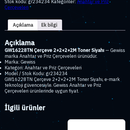
Stok kodu:
gr234234
Kategoriler:
Anahtar ve Priz
Toner
Çerçeveleri
Siyahı
adet
Açıklama
Ek bilgi
Açıklama
GW16228TN Çerçeve 2+2+2+2M Toner Siyahı
— Gewiss
marka Anahtar ve Priz Çerçeveleri ürünüdür.
Marka: Gewiss
Kategori: Anahtar ve Priz Çerçeveleri
Model / Stok Kodu: gr234234
GW16228TN Çerçeve 2+2+2+2M Toner Siyahı, e-mark
teknoloji güvencesiyle. Gewiss Anahtar ve Priz
Çerçeveleri ürünlerinde uygun fiyat.
İlgili ürünler