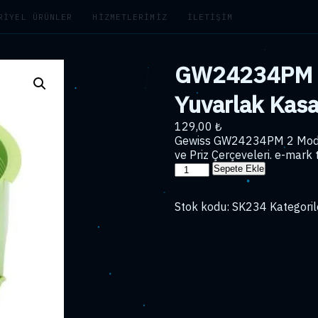
RIYEL ÜRÜNLER
HIZMETLERIMIZ
İLETIŞIM
GW24234PM 2
Yuvarlak Kas
129,00
₺
Gewiss GW24234PM 2 Modül
ve Priz Çerçeveleri. e-mark t
GW24234PM
Sepete Ekle
2
Modül
Stok kodu:
SK234
Kategoril
Alçıpan
Yuvarlak
Kasa
65x45
adet