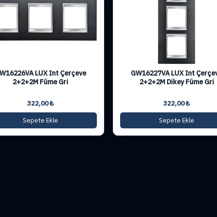
W16226VA LUX Int Çerçeve
GW16227VA LUX Int Çerçe
2+2+2M Füme Gri
2+2+2M Dikey Füme Gri
322,00
₺
322,00
₺
Sepete Ekle
Sepete Ekle