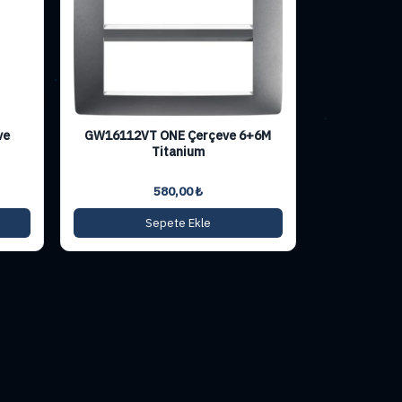
ve
GW16112VT ONE Çerçeve 6+6M
Titanium
580,00
₺
Sepete Ekle