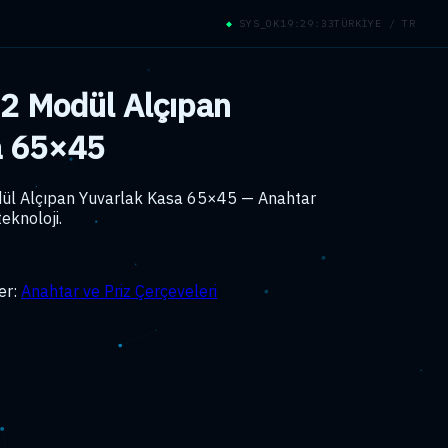
◆
SYS_OK
19:29:34
TÜRKİYE / TR
 Modül Alçıpan
a 65×45
 Alçıpan Yuvarlak Kasa 65×45 — Anahtar
eknoloji.
er:
Anahtar ve Priz Çerçeveleri