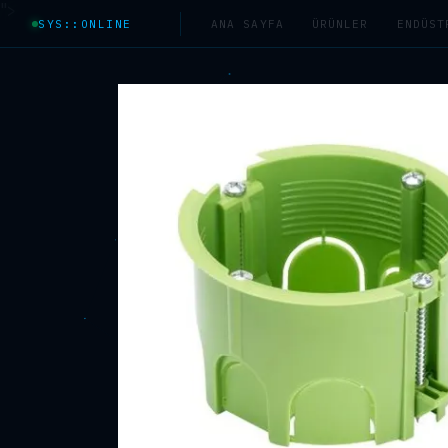
">
SYS::ONLINE
ANA SAYFA
ÜRÜNLER
ENDÜST