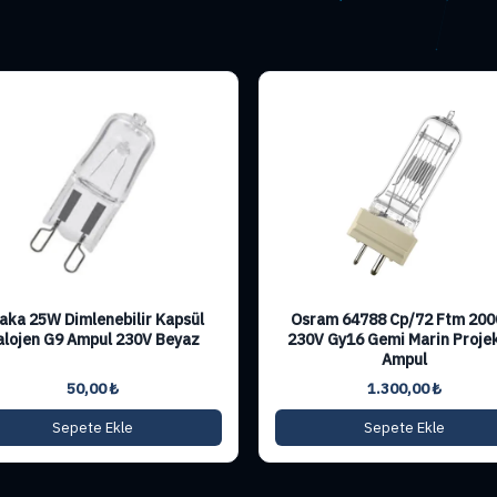
aka 25W Dimlenebilir Kapsül
Osram 64788 Cp/72 Ftm 20
alojen G9 Ampul 230V Beyaz
230V Gy16 Gemi Marin Proje
Ampul
50,00
₺
1.300,00
₺
Sepete Ekle
Sepete Ekle