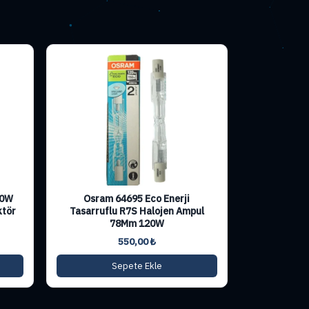
00W
Osram 64695 Eco Enerji
ktör
Tasarruflu R7S Halojen Ampul
78Mm 120W
550,00
₺
Sepete Ekle