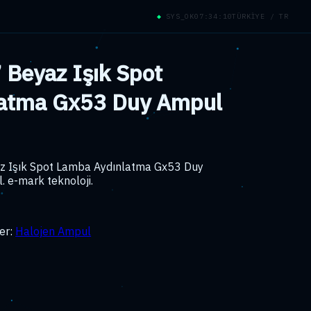
◆
SYS_OK
07:34:11
TÜRKİYE / TR
 Beyaz Işık Spot
latma Gx53 Duy Ampul
az Işık Spot Lamba Aydınlatma Gx53 Duy
 e-mark teknoloji.
er:
Halojen Ampul