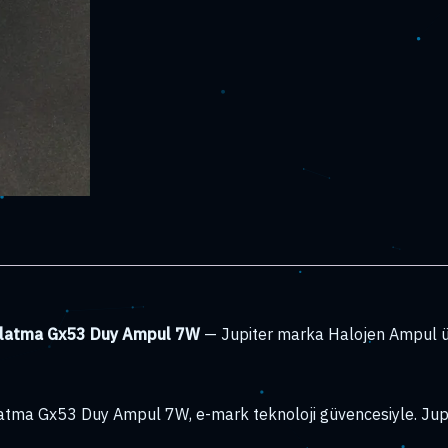
Ampul
7W
adet
ınlatma Gx53 Duy Ampul 7W
— Jupiter marka Halojen Ampul ü
tma Gx53 Duy Ampul 7W, e-mark teknoloji güvencesiyle. Jupit