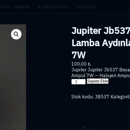
RIYEL ÜRÜNLER
HIZMETLERIMIZ
İLETIŞIM
Jupiter Jb537
Lamba Aydın
7W
100,00
₺
Jupiter Jupiter Jb537 Bey
Ampul 7W — Halojen Ampul.
Jupiter
Sepete Ekle
Jb537
Beyaz
Stok kodu:
JB537
Kategoril
Işık
Spot
Lamba
Aydınlatma
Gx53
Duy