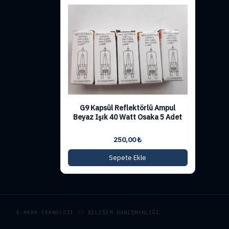
G9 Kapsül Reflektörlü Ampul
Beyaz Işık 40 Watt Osaka 5 Adet
250,00
₺
Sepete Ekle
E-MARK TEKNOLOJİ // BİLİŞİM DANIŞMANLIĞI