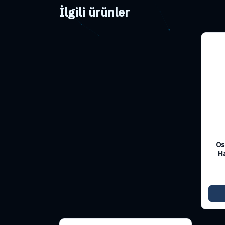
İlgili ürünler
Os
H