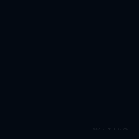
©2025 // build:E6934941