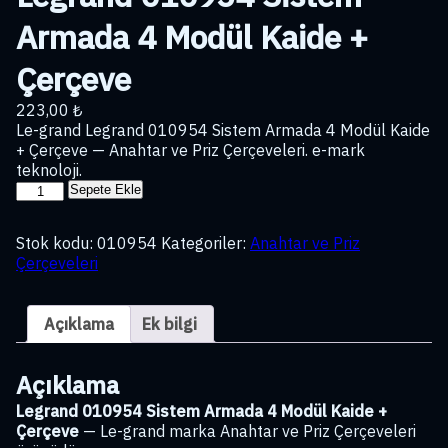
Armada 4 Modül Kaide +
Çerçeve
223,00
₺
Le-grand Legrand 010954 Sistem Armada 4 Modül Kaide
+ Çerçeve — Anahtar ve Priz Çerçeveleri. e-mark
teknoloji.
Legrand
Sepete Ekle
010954
Sistem
Stok kodu:
010954
Kategoriler:
Anahtar ve Priz
Armada
Çerçeveleri
4
Modül
Kaide
Açıklama
Ek bilgi
+
Çerçeve
adet
Açıklama
Legrand 010954 Sistem Armada 4 Modül Kaide +
Çerçeve
— Le-grand marka Anahtar ve Priz Çerçeveleri