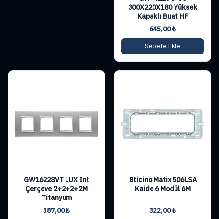
300X220X180 Yüksek
Kapaklı Buat HF
645,00
₺
Sepete Ekle
GW16228VT LUX Int
Bticino Matix 506LSA
Çerçeve 2+2+2+2M
Kaide 6 Modül 6M
Titanyum
387,00
₺
322,00
₺