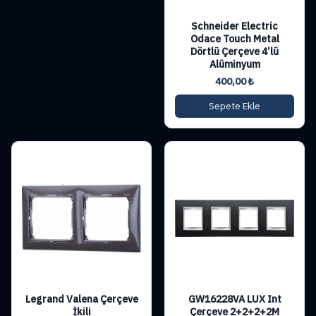
Schneider Electric
Odace Touch Metal
Dörtlü Çerçeve 4’lü
Alüminyum
400,00
₺
Sepete Ekle
Legrand Valena Çerçeve
GW16228VA LUX Int
İkili
Çerçeve 2+2+2+2M