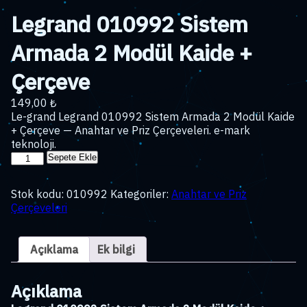
Legrand 010992 Sistem
Armada 2 Modül Kaide +
Çerçeve
149,00
₺
Le-grand Legrand 010992 Sistem Armada 2 Modül Kaide
+ Çerçeve — Anahtar ve Priz Çerçeveleri. e-mark
teknoloji.
Legrand
Sepete Ekle
010992
Sistem
Stok kodu:
010992
Kategoriler:
Anahtar ve Priz
Armada
Çerçeveleri
2
Modül
Kaide
Açıklama
Ek bilgi
+
Çerçeve
adet
Açıklama