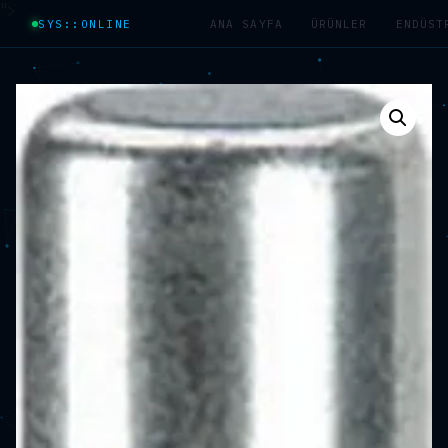
">
SYS::ONLINE
ANA SAYFA
ÜRÜNLER
ENDÜST