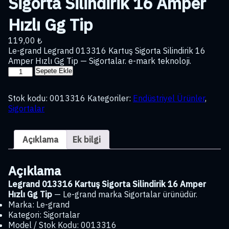
Sigorta Silindirik 16 Amper
Hızlı Gg Tip
119,00
₺
Le-grand Legrand 013316 Kartuş Sigorta Silindirik 16
Amper Hızlı Gg Tip — Sigortalar. e-mark teknoloji.
Legrand
Sepete Ekle
013316
Kartuş
Stok kodu:
0013316
Kategoriler:
Endüstriyel Ürünler
,
Sigorta
Sigortalar
Silindirik
16
Amper
Açıklama
Ek bilgi
Hızlı
Gg
Tip
Açıklama
adet
Legrand 013316 Kartuş Sigorta Silindirik 16 Amper
Hızlı Gg Tip
— Le-grand marka Sigortalar ürünüdür.
Marka: Le-grand
Kategori: Sigortalar
Model / Stok Kodu: 0013316