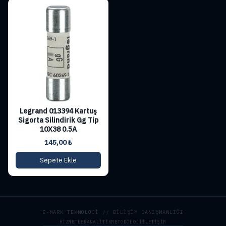
Legrand 013394 Kartuş
Sigorta Silindirik Gg Tip
10X38 0.5A
145,00
₺
Sepete Ekle
E-MARK TEKNOLOJİ // BİLİŞİM DANIŞMANLIĞI
HIZMETLER
ANALITIK
METODOLOJI
İLETIŞIM