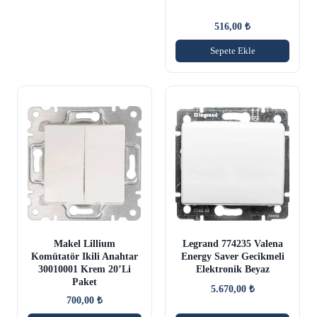
516,00
₺
Sepete Ekle
Makel Lillium
Legrand 774235 Valena
Komütatör Ikili Anahtar
Energy Saver Gecikmeli
30010001 Krem 20’Li
Elektronik Beyaz
Paket
5.670,00
₺
700,00
₺