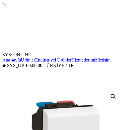
">
SYS::ONLINE
Ana sayfa
Ürünler
Endüstriyel Ürünler
Hizmetlerimiz
İletişim
◆
SYS_OK
00:00:00
TÜRKİYE / TR