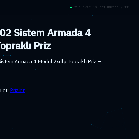
◆
SYS_OK
22:15:16
TÜRKİYE / TR
02 Sistem Armada 4
opraklı Priz
istem Armada 4 Modül 2xdlp Topraklı Priz —
iler:
Prizler