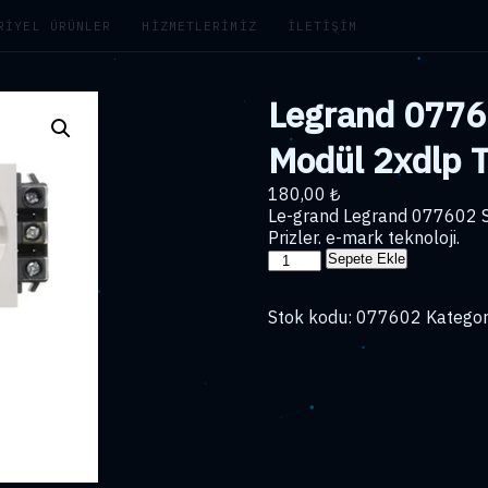
RIYEL ÜRÜNLER
HIZMETLERIMIZ
İLETIŞIM
Legrand 0776
Modül 2xdlp T
180,00
₺
Le-grand Legrand 077602 S
Prizler. e-mark teknoloji.
Legrand
Sepete Ekle
077602
Sistem
Stok kodu:
077602
Kategor
Armada
4
Modül
2xdlp
Topraklı
Priz
adet