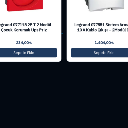
egrand 077118 2P T 2 Modül
Legrand 077551 Sistem Arm
Çocuk Korumalı Ups Priz
10 A Kablo Çıkışı – 2Modül 
234,00
₺
1.404,00
₺
Sepete Ekle
Sepete Ekle