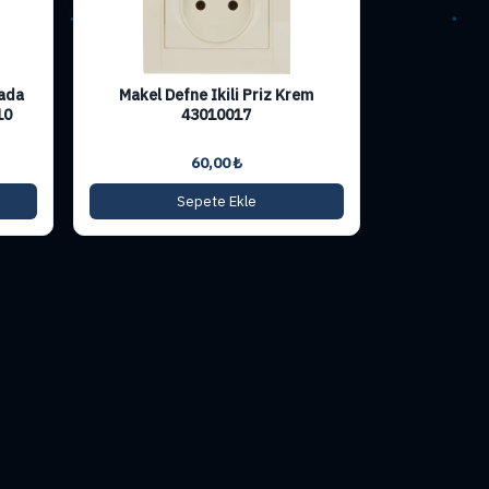
ada
Makel Defne Ikili Priz Krem
10
43010017
60,00
₺
Sepete Ekle