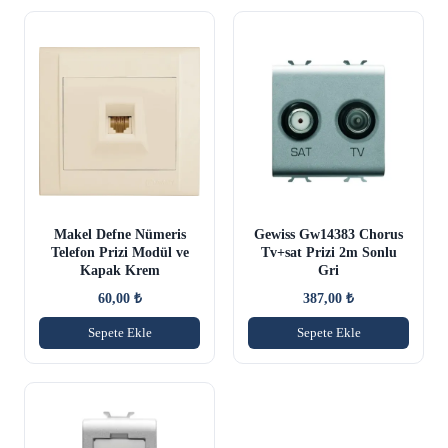
Makel Defne Nümeris
Gewiss Gw14383 Chorus
Telefon Prizi Modül ve
Tv+sat Prizi 2m Sonlu
Kapak Krem
Gri
60,00
₺
387,00
₺
Sepete Ekle
Sepete Ekle