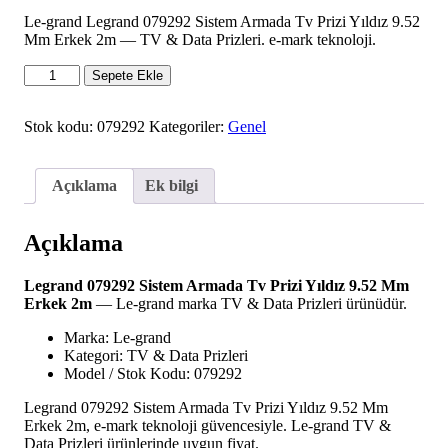
Le-grand Legrand 079292 Sistem Armada Tv Prizi Yıldız 9.52
Mm Erkek 2m — TV & Data Prizleri. e-mark teknoloji.
Legrand
Sepete Ekle
079292
Sistem
Armada
Stok kodu:
079292
Kategoriler:
Genel
Tv
Prizi
Yıldız
Açıklama
Ek bilgi
9.52
Mm
Erkek
Açıklama
2m
adet
Legrand 079292 Sistem Armada Tv Prizi Yıldız 9.52 Mm
Erkek 2m
— Le-grand marka TV & Data Prizleri ürünüdür.
Marka: Le-grand
Kategori: TV & Data Prizleri
Model / Stok Kodu: 079292
Legrand 079292 Sistem Armada Tv Prizi Yıldız 9.52 Mm
Erkek 2m, e-mark teknoloji güvencesiyle. Le-grand TV &
Data Prizleri ürünlerinde uygun fiyat.