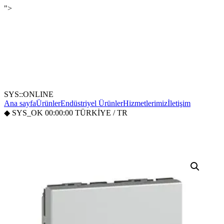
">
SYS::ONLINE
Ana sayfa
Ürünler
Endüstriyel Ürünler
Hizmetlerimiz
İletişim
◆
SYS_OK
00:00:00
TÜRKİYE / TR