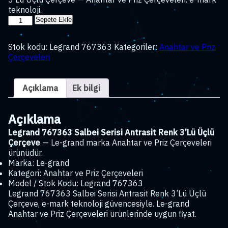
teknoloji.
Legrand
Sepete Ekle
767363
Salbei
Stok kodu:
Legrand 767363
Kategoriler:
Anahtar ve Priz
Serisi
Çerçeveleri
Antrasit
Renk
3'Lü
Açıklama
Ek bilgi
Üçlü
Çerçeve
adet
Açıklama
Legrand 767363 Salbei Serisi Antrasit Renk 3’Lü Üçlü
Çerçeve
— Le-grand marka Anahtar ve Priz Çerçeveleri
ürünüdür.
Marka: Le-grand
Kategori: Anahtar ve Priz Çerçeveleri
Model / Stok Kodu: Legrand 767363
Legrand 767363 Salbei Serisi Antrasit Renk 3’Lü Üçlü
Çerçeve, e-mark teknoloji güvencesiyle. Le-grand
Anahtar ve Priz Çerçeveleri ürünlerinde uygun fiyat.