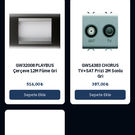
GW32008 PLAYBUS
GW14383 CHORUS
Çerçeve 12M Füme Gri
TV+SAT Prizi 2M Sonlu
Gri
516,00
₺
387,00
₺
Sepete Ekle
Sepete Ekle