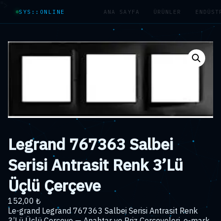
">
SYS::ONLINE
ANA SAYFA
ÜRÜNLER
ENDÜST
Legrand 767363 Salbei
Serisi Antrasit Renk 3’Lü
Üçlü Çerçeve
152,00
₺
Le-grand Legrand 767363 Salbei Serisi Antrasit Renk
3’Lü Üçlü Çerçeve — Anahtar ve Priz Çerçeveleri. e-mark