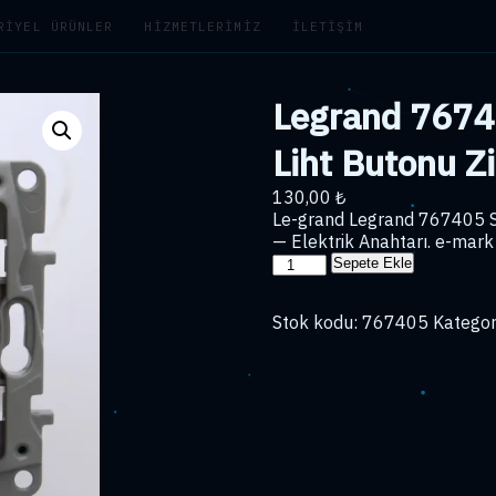
RIYEL ÜRÜNLER
HIZMETLERIMIZ
İLETIŞIM
Legrand 76740
Liht Butonu Z
130,00
₺
Le-grand Legrand 767405 Sal
— Elektrik Anahtarı. e-mark 
Legrand
Sepete Ekle
767405
Salbei
Stok kodu:
767405
Kategor
Serisi
Bej
Liht
Butonu
Zil.Kapı
Otomatiği
adet