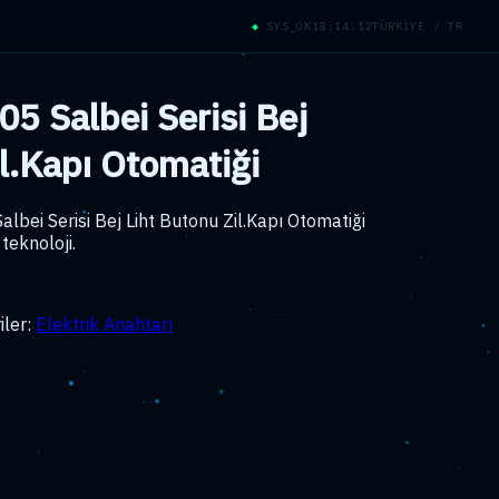
◆
SYS_OK
18:14:13
TÜRKİYE / TR
5 Salbei Serisi Bej
il.Kapı Otomatiği
bei Serisi Bej Liht Butonu Zil.Kapı Otomatiği
teknoloji.
iler:
Elektrik Anahtarı