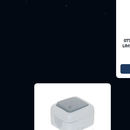
07
Lih