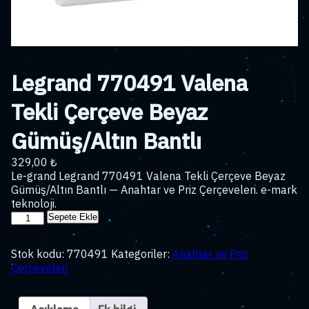
Legrand 770491 Valena
Tekli Çerçeve Beyaz
Gümüş/Altın Bantlı
329,00
₺
Le-grand Legrand 770491 Valena Tekli Çerçeve Beyaz
Gümüş/Altın Bantlı — Anahtar ve Priz Çerçeveleri. e-mark
teknoloji.
Legrand
Sepete Ekle
770491
Valena
Stok kodu:
770491
Kategoriler:
Anahtar ve Priz
Tekli
Çerçeveleri
Çerçeve
Beyaz
Gümüş/Altın