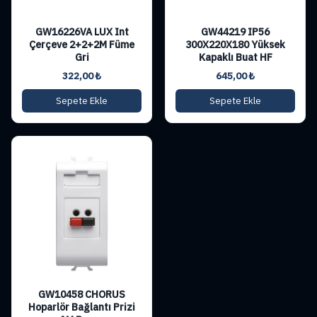
GW16226VA LUX Int
GW44219 IP56
Çerçeve 2+2+2M Füme
300X220X180 Yüksek
Gri
Kapaklı Buat HF
322,00
₺
645,00
₺
Sepete Ekle
Sepete Ekle
GW10458 CHORUS
Hoparlör Bağlantı Prizi