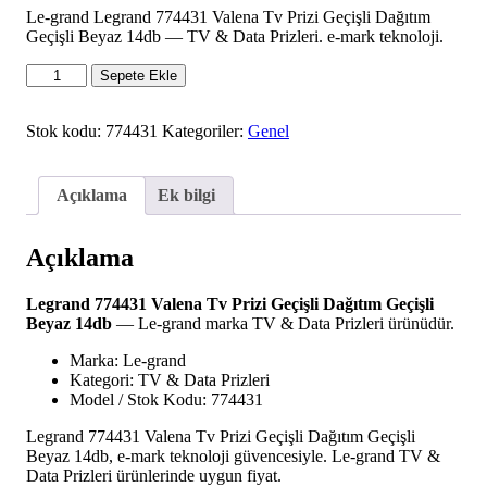
Le-grand Legrand 774431 Valena Tv Prizi Geçişli Dağıtım
Geçişli Beyaz 14db — TV & Data Prizleri. e-mark teknoloji.
Legrand
Sepete Ekle
774431
Valena
Tv
Stok kodu:
774431
Kategoriler:
Genel
Prizi
Geçişli
Dağıtım
Açıklama
Ek bilgi
Geçişli
Beyaz
14db
Açıklama
adet
Legrand 774431 Valena Tv Prizi Geçişli Dağıtım Geçişli
Beyaz 14db
— Le-grand marka TV & Data Prizleri ürünüdür.
Marka: Le-grand
Kategori: TV & Data Prizleri
Model / Stok Kodu: 774431
Legrand 774431 Valena Tv Prizi Geçişli Dağıtım Geçişli
Beyaz 14db, e-mark teknoloji güvencesiyle. Le-grand TV &
Data Prizleri ürünlerinde uygun fiyat.