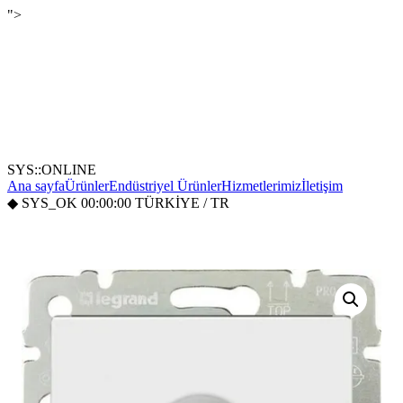
">
SYS::ONLINE
Ana sayfa
Ürünler
Endüstriyel Ürünler
Hizmetlerimiz
İletişim
◆
SYS_OK
00:00:00
TÜRKİYE / TR