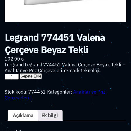
Legrand 774451 Valena
Çerçeve Beyaz Tekli
102,00
₺
Le-grand Legrand 774451 Valena Çerçeve Beyaz Tekli —
Anahtar ve Priz Çerçeveleri. e-mark teknoloji.
Legrand
Sepete Ekle
774451
Valena
Stok kodu:
774451
Kategoriler:
Anahtar ve Priz
Çerçeve
Çerçeveleri
Beyaz
Tekli
adet
Açıklama
Ek bilgi