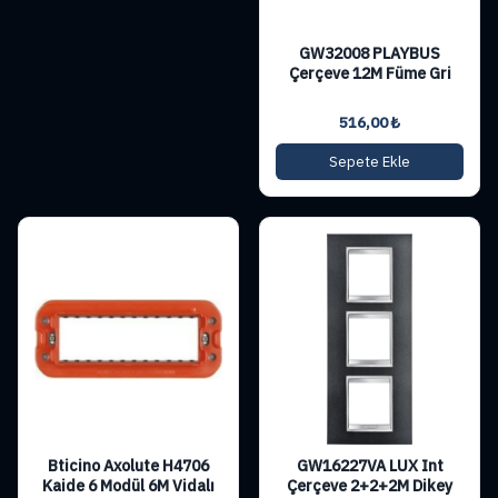
GW32008 PLAYBUS
Çerçeve 12M Füme Gri
516,00
₺
Sepete Ekle
Bticino Axolute H4706
GW16227VA LUX Int
Kaide 6 Modül 6M Vidalı
Çerçeve 2+2+2M Dikey