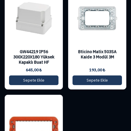
GW44219 IP56
Bticino Matix 503SA
300X220X180 Yüksek
Kaide 3 Modül 3M
Kapaklı Buat HF
645,00
₺
193,00
₺
Sepete Ekle
Sepete Ekle