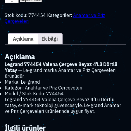
774454
Valena
Stok kodu:
774454
Kategoriler:
Anahtar ve Priz
Çerçeve
Çerçeveleri
Beyaz
4'Lü
Dörtlü
Açıklama
Ek bilgi
Yatay
adet
Açıklama
Legrand 774454 Valena Çerçeve Beyaz 4’Lü Dörtlü
Yatay
— Le-grand marka Anahtar ve Priz Çerçeveleri
ürünüdür.
Marka: Le-grand
Kategori: Anahtar ve Priz Çerçeveleri
Model / Stok Kodu: 774454
Legrand 774454 Valena Çerçeve Beyaz 4’Lü Dörtlü
Yatay, e-mark teknoloji güvencesiyle. Le-grand Anahtar
ve Priz Çerçeveleri ürünlerinde uygun fiyat.
İlgili ürünler