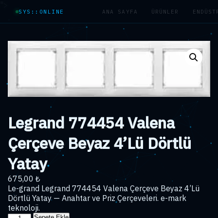
">
SYS::ONLINE
ANA SAYFA
ÜRÜNLER
ENDÜST
Legrand 774454 Valena
Çerçeve Beyaz 4’Lü Dörtlü
Yatay
675,00
₺
Le-grand Legrand 774454 Valena Çerçeve Beyaz 4’Lü
Dörtlü Yatay — Anahtar ve Priz Çerçeveleri. e-mark
teknoloji.
Legrand
Sepete Ekle