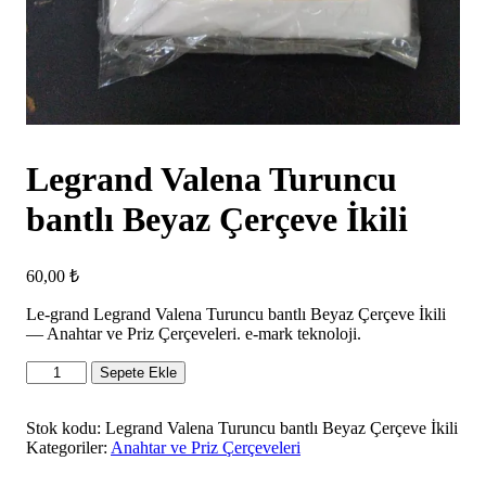
Legrand Valena Turuncu
bantlı Beyaz Çerçeve İkili
60,00
₺
Le-grand Legrand Valena Turuncu bantlı Beyaz Çerçeve İkili
— Anahtar ve Priz Çerçeveleri. e-mark teknoloji.
Legrand
Sepete Ekle
Valena
Turuncu
bantlı
Stok kodu:
Legrand Valena Turuncu bantlı Beyaz Çerçeve İkili
Beyaz
Kategoriler:
Anahtar ve Priz Çerçeveleri
Çerçeve