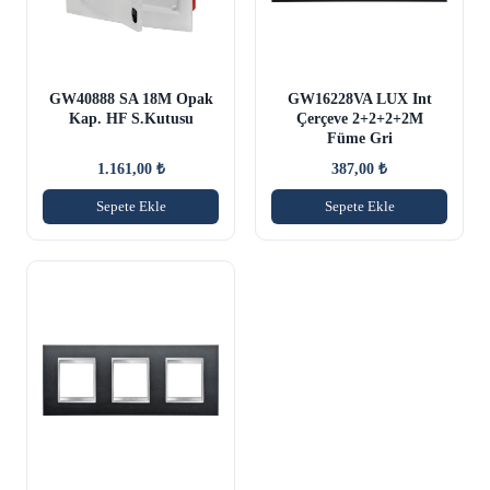
GW40888 SA 18M Opak
GW16228VA LUX Int
Kap. HF S.Kutusu
Çerçeve 2+2+2+2M
Füme Gri
1.161,00
₺
387,00
₺
Sepete Ekle
Sepete Ekle