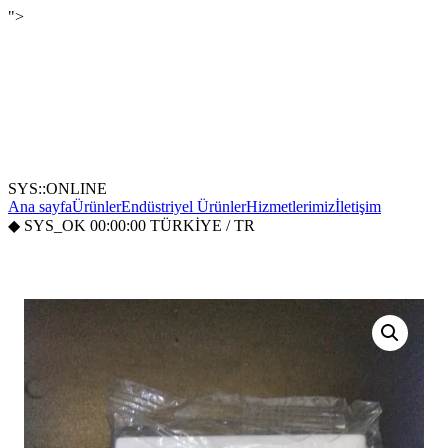
">
SYS::ONLINE
Ana sayfa
Ürünler
Endüstriyel Ürünler
Hizmetlerimiz
İletişim
◆
SYS_OK
00:00:00
TÜRKİYE / TR