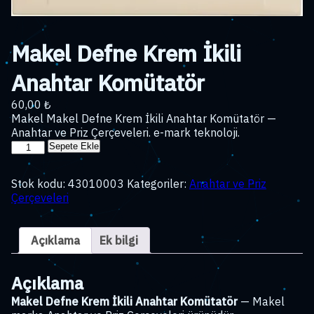
Makel Defne Krem İkili
Anahtar Komütatör
60,00
₺
Makel Makel Defne Krem İkili Anahtar Komütatör —
Anahtar ve Priz Çerçeveleri. e-mark teknoloji.
Makel
Sepete Ekle
Defne
Krem
Stok kodu:
43010003
Kategoriler:
Anahtar ve Priz
İkili
Çerçeveleri
Anahtar
Komütatör
adet
Açıklama
Ek bilgi
Açıklama
Makel Defne Krem İkili Anahtar Komütatör
— Makel