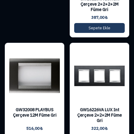
Çerçeve 2+2+2+2M
Füme Gri
387,00
₺
Sepete Ekle
GW32008 PLAYBUS
GW16226VA LUX Int
Çerçeve 12M Füme Gri
Çerçeve 2+2+2M Füme
Gri
516,00
₺
322,00
₺