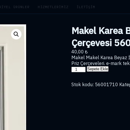
RIYEL ÜRÜNLER
HIZMETLERIMIZ
İLETIŞIM
Makel Karea Be
Çerçevesi 56
40,00
₺
Makel Makel Karea Beyaz İk
Priz Çerçeveleri. e-mark tekn
Makel
Sepete Ekle
Karea
Beyaz
Stok kodu:
56001710
Kate
İkili
Priz
Çerçevesi
56001710
adet