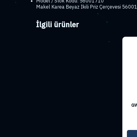
Model / Stok Kodu: 56001710
Makel Karea Beyaz İkili Priz Çerçevesi 56001
İlgili ürünler
GW