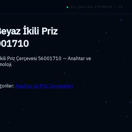
◆
SYS_OK
22:04:18
TÜRKİYE / TR
yaz İkili Priz
001710
ili Priz Çerçevesi 56001710 — Anahtar ve
oloji.
goriler:
Anahtar ve Priz Çerçeveleri