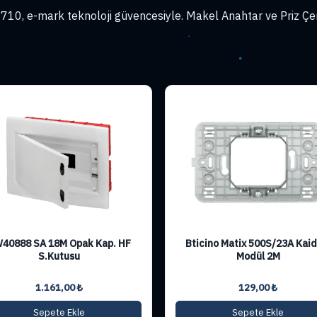
710, e-mark teknoloji güvencesiyle. Makel Anahtar ve Priz Çer
40888 SA 18M Opak Kap. HF
Bticino Matix 500S/23A Kaid
S.Kutusu
Modül 2M
1.161,00
₺
129,00
₺
Sepete Ekle
Sepete Ekle