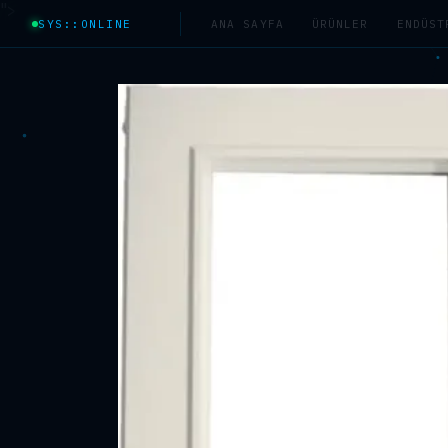
">
SYS::ONLINE
ANA SAYFA
ÜRÜNLER
ENDÜST