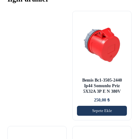
Bemis Bc1-3505-2440
Ip44 Somunlu Priz
5X32A 3P E N 380V
250,00
₺
Sepete Ekle