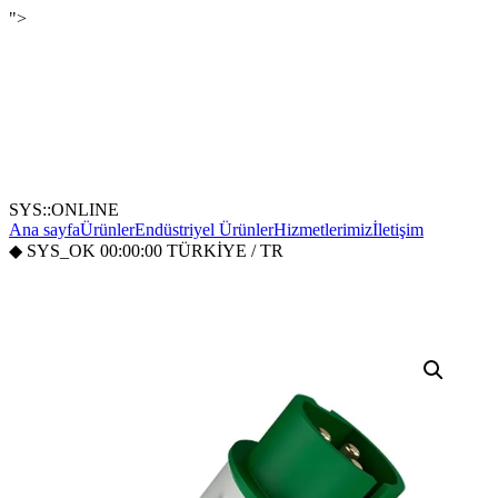
">
SYS::ONLINE
Ana sayfa
Ürünler
Endüstriyel Ürünler
Hizmetlerimiz
İletişim
◆
SYS_OK
00:00:00
TÜRKİYE / TR