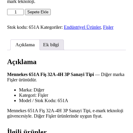
mark teknoloji.
Mennekes
Sepete Ekle
651A
Fiş
32A-
Stok kodu:
651A
Kategoriler:
Endüstriyel Ürünler
,
Fişler
4H
3P
Sanayi
Açıklama
Ek bilgi
Tipi
adet
Açıklama
Mennekes 651A Fiş 32A-4H 3P Sanayi Tipi
— Diğer marka
Fişler ürünüdür.
Marka: Diğer
Kategori: Fişler
Model / Stok Kodu: 651A
Mennekes 651A Fiş 32A-4H 3P Sanayi Tipi, e-mark teknoloji
güvencesiyle. Diğer Fişler ürünlerinde uygun fiyat.
İlgili ürünler