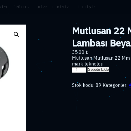
RIYEL ÜRÜNLER
HIZMETLERIMIZ
İLETIŞIM
Mutlusan 22 M
Lambası Beya
35,00
₺
Mutlusan Mutlusan 22 Mm L
mark teknoloji.
Mutlusan
Sepete Ekle
22
Mm
Stok kodu:
89
Kategoriler:
Ledli
Sinyal
Lambası
Beyaz
adet