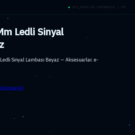
◆
SYS_OK
09:38:39
TÜRKİYE / TR
m Ledli Sinyal
z
edli Sinyal Lambası Beyaz — Aksesuarlar. e-
Aksesuarlar