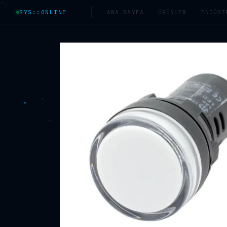
">
SYS::ONLINE
ANA SAYFA
ÜRÜNLER
ENDÜST