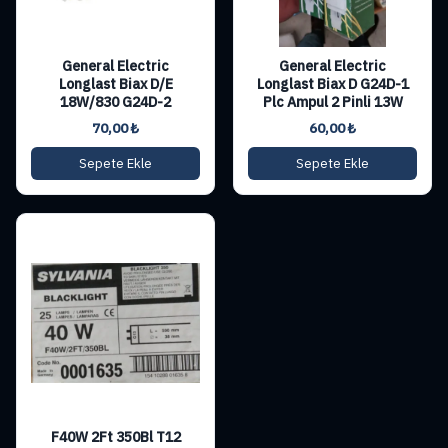
General Electric
General Electric
Longlast Biax D/E
Longlast Biax D G24D-1
18W/830 G24D-2
Plc Ampul 2 Pinli 13W
70,00
₺
60,00
₺
Sepete Ekle
Sepete Ekle
F40W 2Ft 350Bl T12