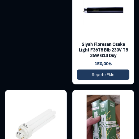
Siyah Floresan Osaka
Light F36T8 Blb 230V T8
36W G13 Duy
150,00
₺
Sepete Ekle