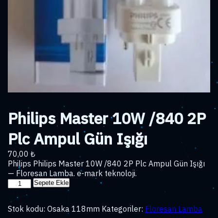
Philips Master 10W /840 2P
Plc Ampul Gün Işığı
70,00
₺
Philips Philips Master 10W /840 2P Plc Ampul Gün Işığı
— Floresan Lamba. e-mark teknoloji.
Philips
Sepete Ekle
Master
10W
Stok kodu:
Osaka 118mm
Kategoriler:
Floresan Lamba
/840