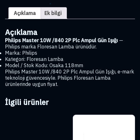
2P
Plc
Açıklama
Ek bilgi
Ampul
Gün
Işığı
Açıklama
adet
Philips Master 10W /840 2P Plc Ampul Gün Işığı
—
Philips marka Floresan Lamba ürünüdür.
Marka: Philips
Kategori: Floresan Lamba
Model / Stok Kodu: Osaka 118mm
Philips Master 10W /840 2P Plc Ampul Gün Işığı, e-mark
teknoloji güvencesiyle. Philips Floresan Lamba
ürünlerinde uygun fiyat.
İlgili ürünler