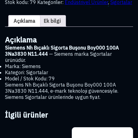
Stok kodu:
79
Kategoriler:
Endüstriyel Ürünler
,
Sigortalar
Sigorta
Buşonu
Boy000
Açıklama
Ek bilgi
100A
3Na3830
N11.444
Açıklama
adet
Siemens Nh Bıçaklı Sigorta Buşonu Boy000 100A
3Na3830 N11.444
— Siemens marka Sigortalar
ürünüdür.
Marka: Siemens
Kategori: Sigortalar
Model / Stok Kodu: 79
Siemens Nh Bıçaklı Sigorta Buşonu Boy000 100A
3Na3830 N11.444, e-mark teknoloji güvencesiyle.
Siemens Sigortalar ürünlerinde uygun fiyat.
İlgili ürünler