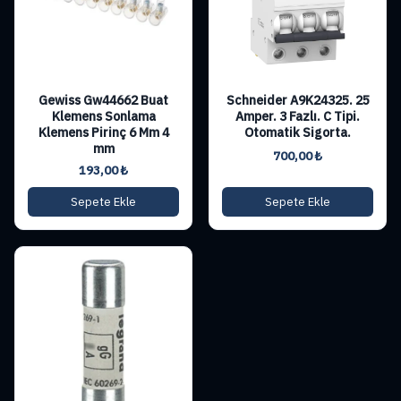
Gewiss Gw44662 Buat
Schneider A9K24325. 25
Klemens Sonlama
Amper. 3 Fazlı. C Tipi.
Klemens Pirinç 6 Mm 4
Otomatik Sigorta.
mm
700,00
₺
193,00
₺
Sepete Ekle
Sepete Ekle