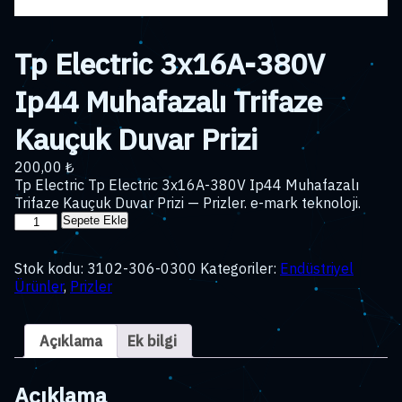
Tp Electric 3x16A-380V
Ip44 Muhafazalı Trifaze
Kauçuk Duvar Prizi
200,00
₺
Tp Electric Tp Electric 3x16A-380V Ip44 Muhafazalı
Trifaze Kauçuk Duvar Prizi — Prizler. e-mark teknoloji.
Tp
Sepete Ekle
Electric
3x16A-
Stok kodu:
3102-306-0300
Kategoriler:
Endüstriyel
380V
Ürünler
,
Prizler
Ip44
Muhafazalı
Trifaze
Açıklama
Ek bilgi
Kauçuk
Duvar
Prizi
Açıklama
adet