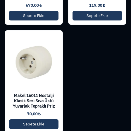
670,00
₺
119,00
₺
Sepete Ekle
Sepete Ekle
Makel 16011 Nostalji
Klasik Seri Sıva Üstü
Yuvarlak Topraklı Priz
70,00
₺
Sepete Ekle