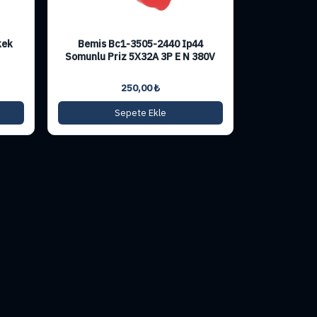
kek
Bemis Bc1-3505-2440 Ip44
Somunlu Priz 5X32A 3P E N 380V
250,00
₺
Sepete Ekle