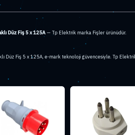
x
125A
adet
klı Düz Fiş 5 x 125A
— Tp Elektrik marka Fişler ürünüdür.
ı Düz Fiş 5 x 125A, e-mark teknoloji güvencesiyle. Tp Elektrik 