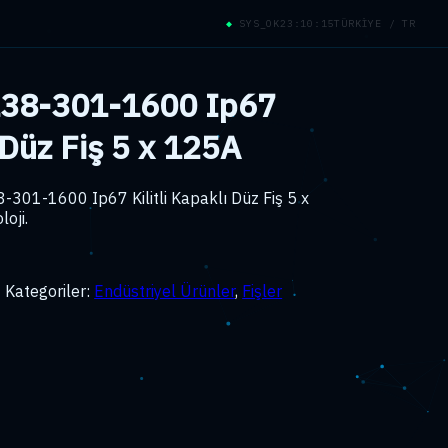
◆
SYS_OK
23:10:16
TÜRKİYE / TR
3138-301-1600 Ip67
ı Düz Fiş 5 x 125A
8-301-1600 Ip67 Kilitli Kapaklı Düz Fiş 5 x
oji.
0
Kategoriler:
Endüstriyel Ürünler
,
Fişler