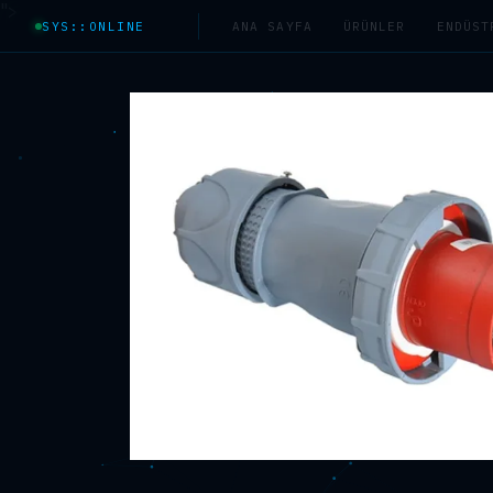
">
SYS::ONLINE
ANA SAYFA
ÜRÜNLER
ENDÜST