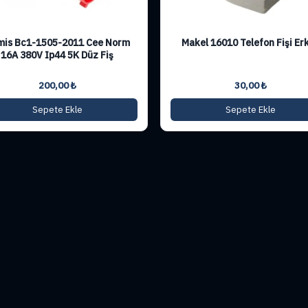
mis Bc1-1505-2011 Cee Norm
Makel 16010 Telefon Fişi Er
16A 380V Ip44 5K Düz Fiş
200,00
₺
30,00
₺
Sepete Ekle
Sepete Ekle