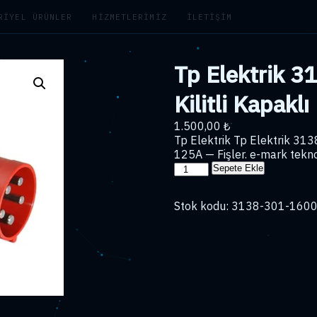
RIYEL ÜRÜNLER
HIZMETLERIMIZ
İLETIŞIM
Tp Elektrik 
Kilitli Kapakl
1.500,00
₺
Tp Elektrik Tp Elektrik 313
125A — Fişler. e-mark teknol
Tp
Sepete Ekle
Elektrik
3138-
Stok kodu:
3138-301-160
301-
1600
Ip67
Kilitli
Kapaklı
Düz
Fiş
5